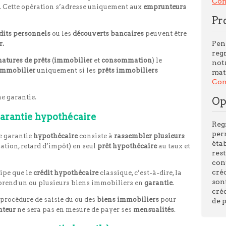
Con
. Cette opération s’adresse uniquement aux
emprunteurs
Pr
dits personnels
ou les
découverts bancaires
peuvent être
Pen
r.
reg
natures de prêts
(
immobilier
et
consommation
) le
not
 immobilier
uniquement si les
prêts immobiliers
mati
Cons
ne garantie.
Op
garantie hypothécaire
Reg
per
e garantie
hypothécaire
consiste à
rassembler
plusieurs
éta
ation, retard d’impôt) en seul
prêt
hypothécaire
au taux et
res
con
cré
cipe que le
crédit
hypothécaire
classique, c’est-à-dire, la
son
rend un ou plusieurs biens immobiliers en
garantie
.
cré
 procédure de saisie du ou des
biens immobiliers
pour
de 
nteur
ne sera pas en mesure de payer ses
mensualités
.