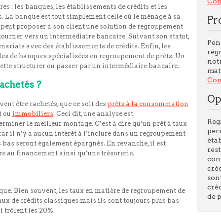
Con
res : les banques, les établissements de crédits et les
. La banque est tout simplement celle où le ménage à sa
Pr
e peut proposer à son client une solution de regroupement
tourner vers un intermédiaire bancaire. Suivant son statut,
Pen
enariats avec des établissements de crédits. Enfin, les
reg
ales de banques spécialisées en regroupement de prêts. Un
not
tte structurer ou passer par un intermédiaire bancaire.
mati
Cons
achetés ?
Op
vent être rachetés, que ce soit des
prêts à la consommation
) ou
immobiliers
. Ceci dit, une analyse est
Reg
rminer le meilleur montage. C’est à dire qu’un prêt à taux
per
car il n’y a aucun intérêt à l’inclure dans un regroupement
éta
ès bas seront également épargnés. En revanche, il est
res
re au financement ainsi qu’une trésorerie.
con
cré
son
cré
ue. Bien souvent, les taux en matière de regroupement de
de 
aux de crédits classiques mais ils sont toujours plus bas
i frôlent les 20%.