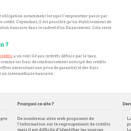
e obligation notamment lorsque l’emprunteur passe par
 crédit. Cependant, il est possible qu’un établissement de
ation bancaire dans le cadred d’un financement. Cela reste
on ?
crédits
a un coût lié aux intérêts définis par le taux.
u comme les frais de remboursement anticipé des crédits
 offres nécessitant une prise de garantie) et des frais
r un intermédiaire bancaire.
Pourquoi ce site ?
Dern
mpte
De nombreux sites web proposent de
L
l’information sur le regroupement de crédits
p
mais il est difficile d’identifier les sources
L